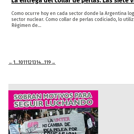
La entrega del collar de perlas: Las siete 
Como ocurre hoy en cada sector donde la Argentina log
sector nuclear. Como collar de perlas codiciado, lo util
Régimen de…
←
1
…
10
11
12
13
14
…
119
→