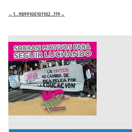
←
1
…
98
99
100
101
102
…
119
→