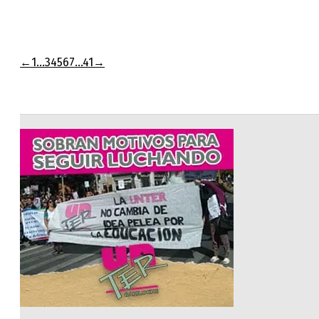
←
1
…
3
4
5
6
7
…
41
→