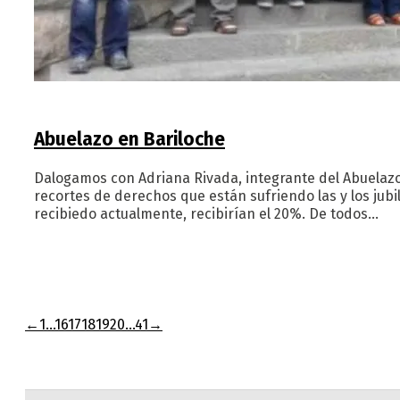
Abuelazo en Bariloche
Dalogamos con Adriana Rivada, integrante del Abuelazo 
recortes de derechos que están sufriendo las y los ju
recibiedo actualmente, recibirían el 20%. De todos…
←
1
…
16
17
18
19
20
…
41
→