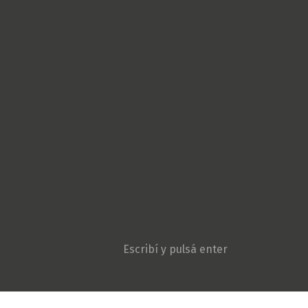
Cultura Popular
Derechos Humanos
Géneros
Gremiales
Ambiente y Agroecologí
Movimientos sociales
Niñez y adolescencia
Opinión
Patria Grande
Política
Pueblos originarios
Sociedad
Violencia institucional
Search: