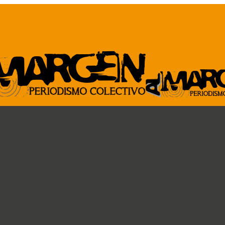
ARCHIVO
GENTE DE ACÁ
Revista al Margen
Paremos la pelota
33 de mano
Ideas circulares