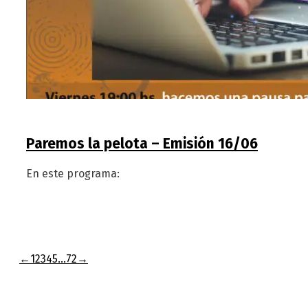
Paremos la pelota – Emisión 16/06
En este programa:
←
1
2
3
4
5
…
72
→