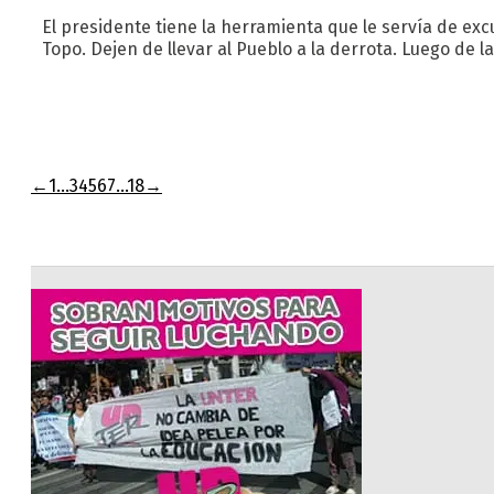
El presidente tiene la herramienta que le servía de excu
Topo. Dejen de llevar al Pueblo a la derrota. Luego de 
←
1
…
3
4
5
6
7
…
18
→