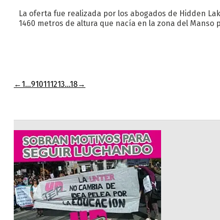
La oferta fue realizada por los abogados de Hidden La
1460 metros de altura que nacía en la zona del Manso 
←
1
…
9
10
11
12
13
…
18
→