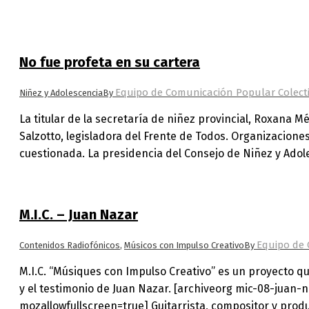
No fue profeta en su cartera
Equipo de Comunicación Popular Colect
Niñez y Adolescencia
By
La titular de la secretaría de niñez provincial, Roxana 
Salzotto, legisladora del Frente de Todos. Organizacion
cuestionada. La presidencia del Consejo de Niñez y Ado
M.I.C. – Juan Nazar
Equipo de 
Contenidos Radiofónicos
,
Músicos con Impulso Creativo
By
M.I.C. “Músiques con Impulso Creativo” es un proyecto que
y el testimonio de Juan Nazar. [archiveorg mic-08-juan
mozallowfullscreen=true] Guitarrista, compositor y produ