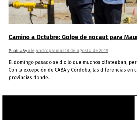
Camino a Octubre: Golpe de nocaut para Mauric
alejandropalmas
18 de agosto de 2019
Política
By
El domingo pasado se dio lo que muchos olfateaban, pero
Con la excepción de CABA y Córdoba, las diferencias en c
provincias donde…
t