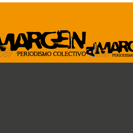
ARCHIVO
GENTE DE A
Revista al Margen
Paremos la pelota
33 de mano
Ideas circulares