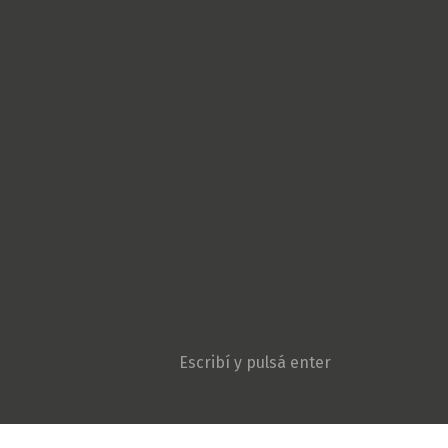
Cultura Popular
Derechos Humanos
Géneros
Gremiales
Ambiente y Agroecologí
Movimientos sociales
Niñez y adolescencia
Opinión
Patria Grande
Política
Pueblos originarios
Sociedad
Violencia institucional
Search: