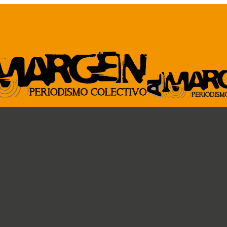
ARCHIVO
GENTE DE A
Revista al Margen
Paremos la pelota
33 de mano
Ideas circulares