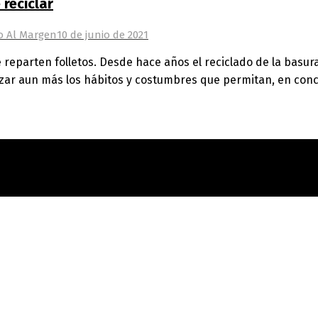
reciclar
o Al Margen
10 de junio de 2021
e reparten folletos. Desde hace años el reciclado de la basur
ar aun más los hábitos y costumbres que permitan, en concr