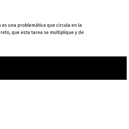
a es una problemática que circula en la
eto, que esta tarea se multiplique y de
t
T