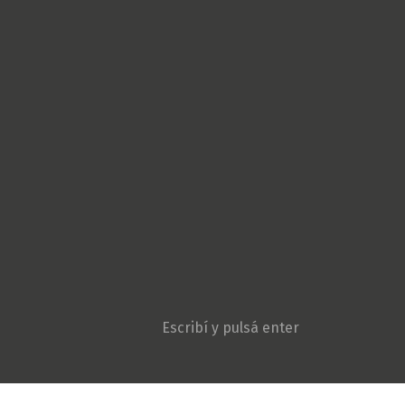
Cultura Popular
Derechos Humanos
Géneros
Gremiales
Ambiente y Agroecologí
Movimientos sociales
Niñez y adolescencia
Opinión
Patria Grande
Política
Pueblos originarios
Sociedad
Violencia institucional
Search: