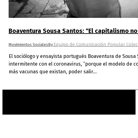
Boaventura Sousa Santos: “El capitalismo no 
Equipo de Comunicación Popular Colec
Movimientos Sociales
By
El sociólogo y ensayista portugués Boaventura de Sousa S
intermitente con el coronavirus, “porque el modelo de 
más vacunas que existan, poder salir…
t
T