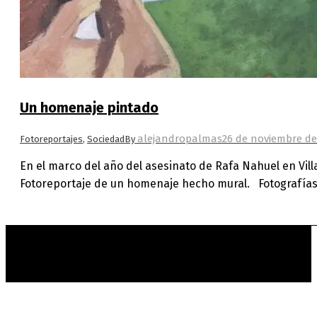
Un homenaje pintado
alejandropalmas
26 de noviembre de
Fotoreportajes
,
Sociedad
By
En el marco del año del asesinato de Rafa Nahuel en Vil
Fotoreportaje de un homenaje hecho mural. Fotografías
t