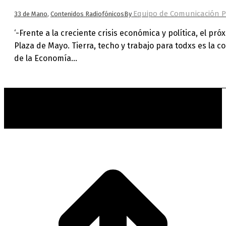
Equipo de Comunicación P
33 de Mano
,
Contenidos Radiofónicos
By
‘-Frente a la creciente crisis económica y política, el p
Plaza de Mayo. Tierra, techo y trabajo para todxs es la 
de la Economía…
t
T