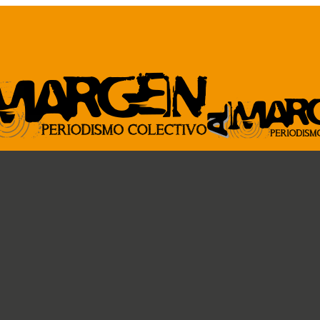
ARCHIVO
GENTE DE A
Revista al Margen
Paremos la pelota
33 de mano
Ideas circulares