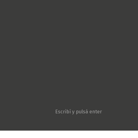
Cultura Popular
Derechos Humanos
Géneros
Gremiales
Ambiente y Agroecologí
Movimientos sociales
Niñez y adolescencia
Opinión
Patria Grande
Política
Pueblos originarios
Sociedad
Violencia institucional
Search: