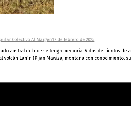
ular Colectivo Al Margen
17 de febrero de 2025
do austral del que se tenga memoria Vidas de cientos de a
al volcán Lanín (Pijan Mawiza, montaña con conocimiento, su