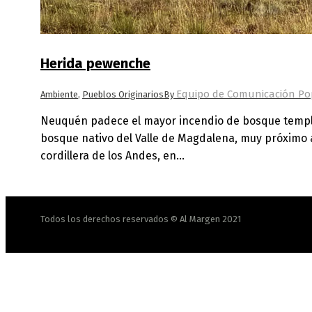
Herida pewenche
Equipo de Comunicación Pop
Ambiente
,
Pueblos Originarios
By
Neuquén padece el mayor incendio de bosque templa
bosque nativo del Valle de Magdalena, muy próximo 
cordillera de los Andes, en…
Todos los derechos reservados © Al Margen 2021