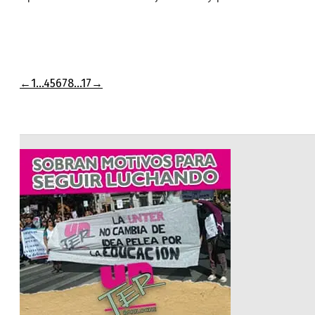
←
1
…
4
5
6
7
8
…
17
→