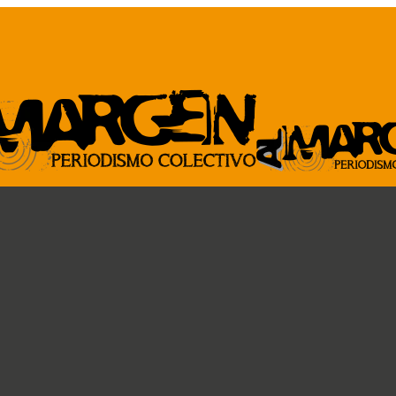
ARCHIVO
GENTE DE A
Revista al Margen
Paremos la pelota
33 de mano
Ideas circulares