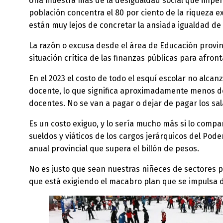
Una muestra más de la desigualdad social que impera
población concentra el 80 por ciento de la riqueza
están muy lejos de concretar la ansiada igualdad 
La razón o excusa desde el área de Educación provin
situación crítica de las finanzas públicas para afront
En el 2023 el costo de todo el esquí escolar no alcan
docente, lo que significa aproximadamente menos del 
docentes. No se van a pagar o dejar de pagar los sal
Es un costo exiguo, y lo sería mucho más si lo comp
sueldos y viáticos de los cargos jerárquicos del Poder
anual provincial que supera el billón de pesos.
No es justo que sean nuestras niñeces de sectores p
que está exigiendo el macabro plan que se impulsa 