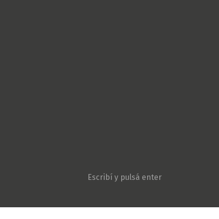
Cultura Popular
Derechos Humanos
Géneros
Gremiales
Ambiente y Agroecologí
Movimientos sociales
Niñez y adolescencia
Opinión
Patria Grande
Política
Pueblos originarios
Sociedad
Violencia institucional
Search: