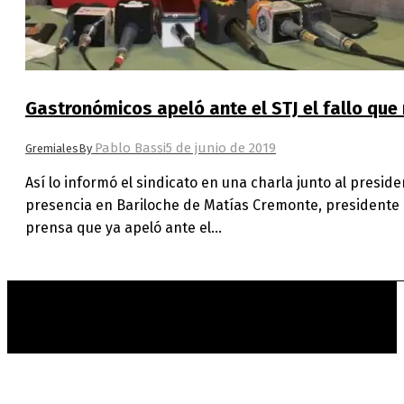
Gastronómicos apeló ante el STJ el fallo que
Pablo Bassi
5 de junio de 2019
Gremiales
By
Así lo informó el sindicato en una charla junto al presid
presencia en Bariloche de Matías Cremonte, presidente 
prensa que ya apeló ante el…
t