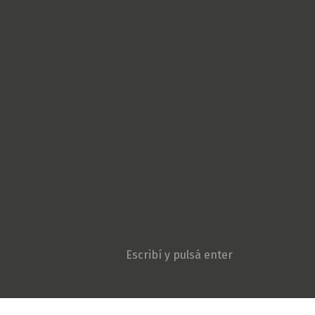
Cultura Popular
Derechos Humanos
Géneros
Gremiales
Ambiente y Agroecologí
Movimientos sociales
Niñez y adolescencia
Opinión
Patria Grande
Política
Pueblos originarios
Sociedad
Violencia institucional
Search: