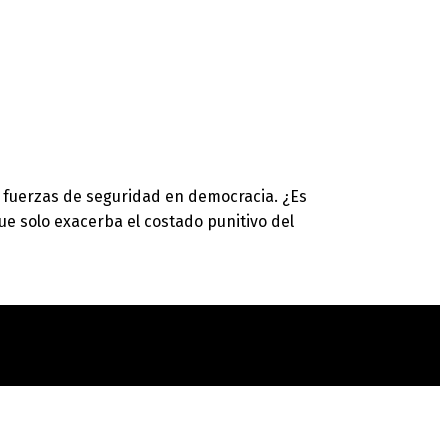
as fuerzas de seguridad en democracia. ¿Es
e solo exacerba el costado punitivo del
t
T