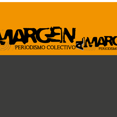
ARCHIVO
GENTE DE A
Revista al Margen
Paremos la pelota
33 de mano
Ideas circulares