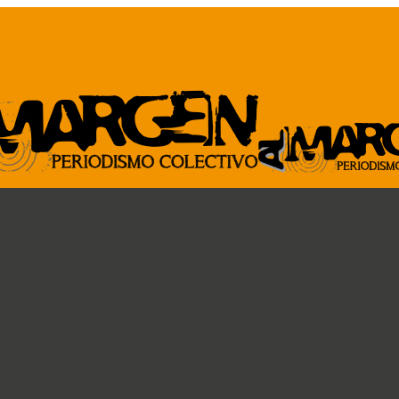
ARCHIVO
GENTE DE A
Revista al Margen
Paremos la pelota
33 de mano
Ideas circulares