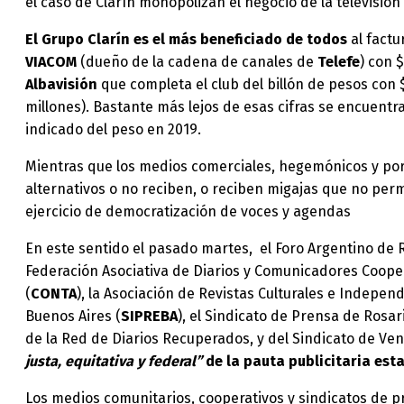
el caso de Clarín monopolizan el negocio de la televisión 
El Grupo Clarín es el más beneficiado de todos
al factu
VIACOM
(dueño de la cadena de canales de
Telefe
) con 
Albavisión
que completa el club del billón de pesos con
millones). Bastante más lejos de esas cifras se encuent
indicado del peso en 2019.
Mientras que los medios comerciales, hegemónicos y port
alternativos o no reciben, o reciben migajas que no pe
ejercicio de democratización de voces y agendas
En este sentido el pasado martes, el Foro Argentino de
Federación Asociativa de Diarios y Comunicadores Cooper
(
CONTA
), la Asociación de Revistas Culturales e Indepen
Buenos Aires (
SIPREBA
), el Sindicato de Prensa de Rosar
de la Red de Diarios Recuperados, y del Sindicato de Ven
justa, equitativa y federal”
de la pauta publicitaria esta
Los medios comunitarios, cooperativos y sindicatos de 