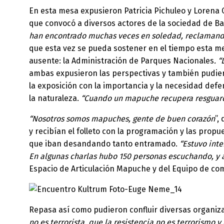
En esta mesa expusieron Patricia Pichuleo y Lorena 
que convocó a diversos actores de la sociedad de B
han encontrado muchas veces en soledad, reclamando
que esta vez se pueda sostener en el tiempo esta me
ausente: la Administración de Parques Nacionales
. 
ambas expusieron las perspectivas y también pudiero
la exposición con la importancia y la necesidad defe
la naturaleza.
“Cuando un mapuche recupera resguarda
“Nosotros somos mapuches, gente de buen corazón
”,
y recibían el folleto con la programación y las pro
que iban desandando tanto entramado.
“Estuvo inte
En algunas charlas hubo 150 personas escuchando, y
Espacio de Articulación Mapuche y del Equipo de c
Repasa así como pudieron confluir diversas organiza
no es terrorista, que la resistencia no es terrorismo