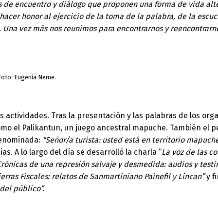
de encuentro y diálogo que proponen una forma de vida alter
 hacer honor al ejercicio de la toma de la palabra, de la escu
ón. Una vez más nos reunimos para encontrarnos y reencontra
 Foto: Eugenia Neme.
s actividades. Tras la presentación y las palabras de los or
como el Palikantun, un juego ancestral mapuche. También el p
 denominada:
“Señor/a turista: usted está en territorio mapuch
. A lo largo del día se desarrolló la charla “
La voz de las c
ónicas de una represión salvaje y desmedida: audios y test
rras Fiscales: relatos de Sanmartiniano Painefil y Lincan”
y f
del público”.