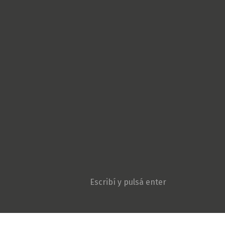
Cultura Popular
Derechos Humanos
Géneros
Gremiales
Ambiente y Agroecologí
Movimientos sociales
Niñez y adolescencia
Opinión
Patria Grande
Política
Pueblos originarios
Sociedad
Violencia institucional
Search: