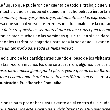
Cañuqueo que pudieron dar cuenta de todo el trabajo que vie
ariloche y que es destacada como un hecho político importan
 muerte, despojos y desalojos, solamente con las expresio
sa que suma diversos referentes institucionales de la ciud
“La única respuesta es ser querellante en una causa penal co
n aclarar muchas de las versiones que circulan sin asidero 
nder los territorios sagrados para toda la sociedad, llevand
 un territorio para toda la humanidad”.
 decía uno de los participantes cuando el paso de los visitan
puestas. Fueron muchos los que se acercaron, algunos por cur
nso, pasó mucha gente por la plaza, gente que no es de Baril
 ahora culminando habrán pasado unas 700 personas
”, cuenta
omunicación Pulafkenche Comunika.
ciones para poder hace este evento en el centro de la ciud
 y que hacíamos este evento para visibilizar el pueblo mapuche