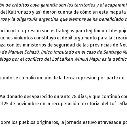
ión de créditos cuya garantía son los territorios y el acapara
del Kultrunazo y así dieron cuenta de cómo en este mapa la e
eros y la oligarquía argentina que siempre se ha beneficiado 
ción y la represión son estrategias para legitimar el despojo 
uches violentos constituyó el débil argumento para la crea
ianza con los ministerios de seguridad de las provincias de N
de Manuel Echazú, único imputado en el caso de Santiago Ma
logo por el conflicto del Lof Lafken Winkul Mapu es la definic
uando se cumplió un año de la feroz represión por parte del 
o Maldonado desaparecido durante 78 días; y que continuó con
el 25 de noviembre en la recuperación territorial del Lof La
bre los pueblos originaros, la jornada estuvo atravesada por