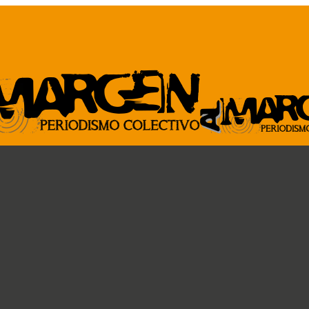
ARCHIVO
GENTE DE A
Revista al Margen
Paremos la pelota
33 de mano
Ideas circulares