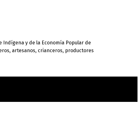
a e Indígena y de la Economía Popular de
teros, artesanos, crianceros, productores
t
T