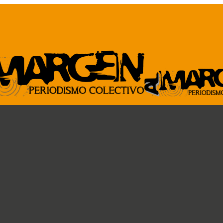
ARCHIVO
GENTE DE A
Revista al Margen
Paremos la pelota
33 de mano
Ideas circulares