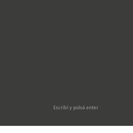
Cultura Popular
Derechos Humanos
Géneros
Gremiales
Ambiente y Agroecologí
Movimientos sociales
Niñez y adolescencia
Opinión
Patria Grande
Política
Pueblos originarios
Sociedad
Violencia institucional
Search: