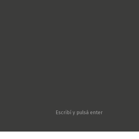
Cultura Popular
Derechos Humanos
Géneros
Gremiales
Ambiente y Agroecologí
Movimientos sociales
Niñez y adolescencia
Opinión
Patria Grande
Política
Pueblos originarios
Sociedad
Violencia institucional
Search: