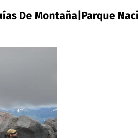
uías De Montaña|Parque Nac