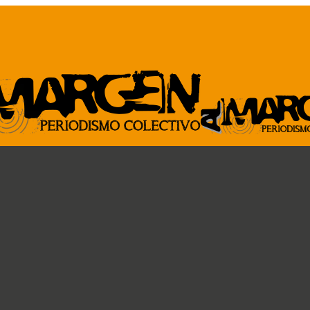
ARCHIVO
GENTE DE A
Revista al Margen
Paremos la pelota
33 de mano
Ideas circulares