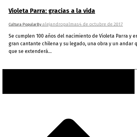
Violeta Parra: gracias a la vida
alejandropalmas
4 de octubre de 2017
Cultura Popular
By
Se cumplen 100 años del nacimiento de Violeta Parra y e
gran cantante chilena y su legado, una obra y un andar 
que se extenderá…
t
T