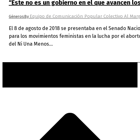
“Este no es un gobierno en el que avancen los
Equipo de Comunicación Popular Colectivo Al Mar
Géneros
By
El 8 de agosto de 2018 se presentaba en el Senado Nacio
para los movimientos feministas en la lucha por el aborto
del Ni Una Menos…
t
T