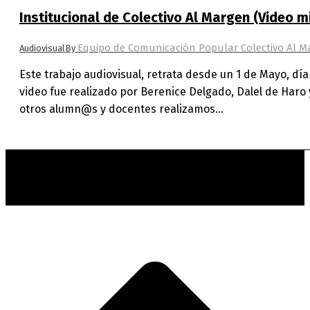
Institucional de Colectivo Al Margen (Video m
Equipo de Comunicación Popular Colectivo Al M
Audiovisual
By
Este trabajo audiovisual, retrata desde un 1 de Mayo, dí
video fue realizado por Berenice Delgado, Dalel de Haro
otros alumn@s y docentes realizamos…
t
T