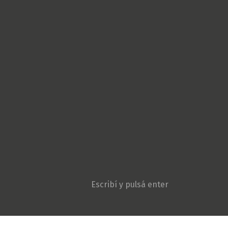
Cultura Popular
Derechos Humanos
Géneros
Gremiales
Ambiente y Agroecologí
Movimientos sociales
Niñez y adolescencia
Opinión
Patria Grande
Política
Pueblos originarios
Sociedad
Violencia institucional
Search: