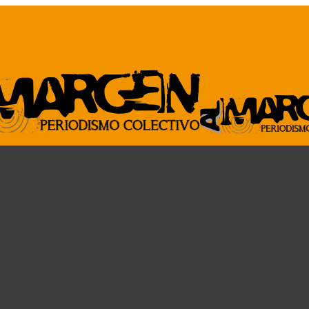
ARCHIVO
GENTE DE A
Revista al Margen
Paremos la pelota
33 de mano
Ideas circulares