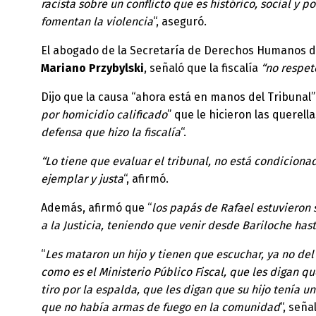
racista sobre un conflicto que es histórico, social y po
fomentan la violencia
“, aseguró.
El abogado de la Secretaría de Derechos Humanos de
Mariano Przybylski
, señaló que la fiscalía
“no respet
Dijo que la causa “ahora está en manos del Tribunal”
por homicidio calificado
” que le hicieron las querella
defensa que hizo la fiscalía
“.
“Lo tiene que evaluar el tribunal, no está condicio
ejemplar y justa
“, afirmó.
Además, afirmó que “
los papás de Rafael estuvieron s
a la Justicia, teniendo que venir desde Bariloche has
“
Les mataron un hijo y tienen que escuchar, ya no de
como es el Ministerio Público Fiscal, que les digan 
tiro por la espalda, que les digan que su hijo tení
que no había armas de fuego en la comunidad
“, seña