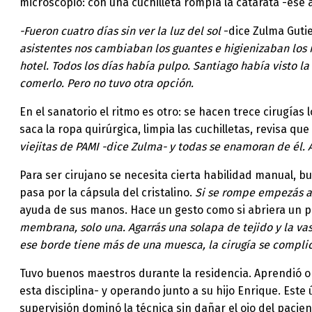
microscopio: con una cuchilleta rompía la catarata -ese a
-Fueron cuatro días sin ver la luz del sol
-dice Zulma Guti
asistentes nos cambiaban los guantes e higienizaban los
hotel. Todos los días había pulpo. Santiago había visto l
comerlo. Pero no tuvo otra opción.
En el sanatorio el ritmo es otro: se hacen trece cirugía
saca la ropa quirúrgica, limpia las cuchilletas, revisa qu
viejitas de PAMI -dice Zulma- y todas se enamoran de él. A
Para ser cirujano se necesita cierta habilidad manual, bu
pasa por la cápsula del cristalino.
Si se rompe empezás a
ayuda de sus manos. Hace un gesto como si abriera un paq
membrana, solo una. Agarrás una solapa de tejido y la vas
ese borde tiene más de una muesca, la cirugía se complic
Tuvo buenos maestros durante la residencia. Aprendió o
esta disciplina- y operando junto a su hijo Enrique. Este
supervisión dominó la técnica sin dañar el ojo del pacien