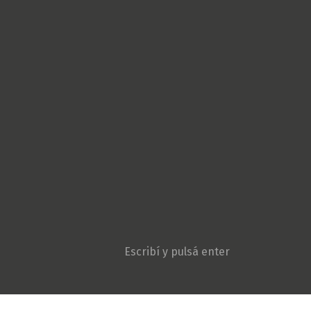
Cultura Popular
Derechos Humanos
Géneros
Gremiales
Ambiente y Agroecologí
Movimientos sociales
Niñez y adolescencia
Opinión
Patria Grande
Política
Pueblos originarios
Sociedad
Violencia institucional
Search: