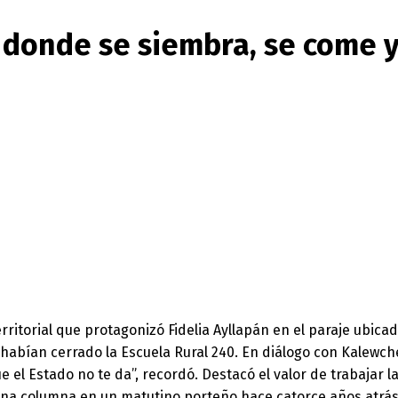
a donde se siembra, se come y
ritorial que protagonizó Fidelia Ayllapán en el paraje ubicad
habían cerrado la Escuela Rural 240. En diálogo con Kalewche
 Estado no te da”, recordó. Destacó el valor de trabajar la ti
 una columna en un matutino porteño hace catorce años atrás