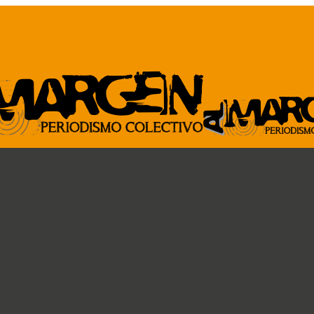
ARCHIVO
GENTE DE A
Revista al Margen
Paremos la pelota
33 de mano
Ideas circulares