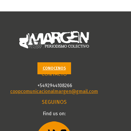
CONOCENOS
CONTACTO
+5492944108266
coopcomunicacionalmargen@gmail.com
SEGUINOS
Find us on:
Facebook
X
YouTube
Instagram
page
page
page
page