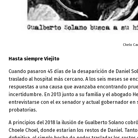
Chelo Can
Hasta siempre Viejito
Cuando pasaron 45 días de la desaparición de Daniel Sol
traslado al hospital más cercano. A los seis meses se enc
respuestas a una causa que avanzaba encontrando prueba
incertidumbre. En 2013 junto a su familia y el abogado H
entrevistarse con el ex senador y actual gobernador en 
probatorias.
A principios del 2018 la ilusión de Gualberto Solano cobr
Choele Choel, donde estarían los restos de Daniel. Tanto
definitiva, el simple hecho de poder trasladar los resto