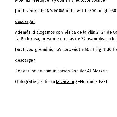
MUMALA (Neuquén) y con Tina, autoconvocada.
[archiveorg id=ENM1410Marcha width=500 height=30 
descargar
Además, dialogamos con Yésica de la Villa 21 24 de C
La Poderosa, presente en más de 79 asambleas a lo l
[archiveorg FeminismoVillero width=500 height=30 f
descargar
Por equipo de comunicación Popular AL Margen
(fotografía gentileza
la vaca.org
-Florencia Paz)