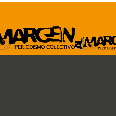
ARCHIVO
GENTE DE A
Revista al Margen
Paremos la pelota
33 de mano
Ideas circulares