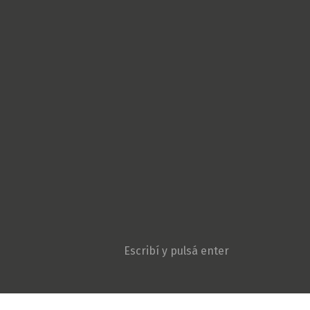
Cultura Popular
Derechos Humanos
Géneros
Gremiales
Ambiente y Agroecologí
Movimientos sociales
Niñez y adolescencia
Opinión
Patria Grande
Política
Pueblos originarios
Sociedad
Violencia institucional
Search: