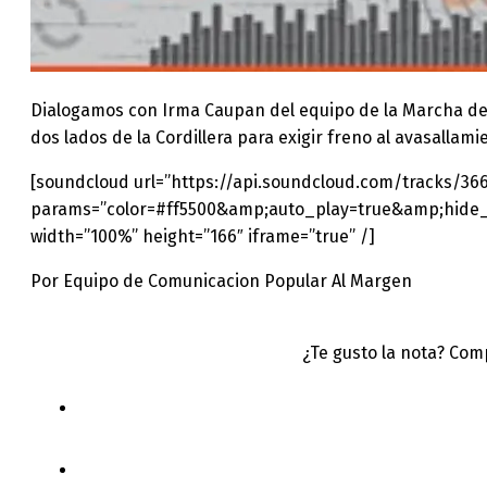
Dialogamos con Irma Caupan del equipo de la Marcha de la
dos lados de la Cordillera para exigir freno al avasallami
[soundcloud url=”https://api.soundcloud.com/tracks/36
params=”color=#ff5500&amp;auto_play=true&amp;hid
width=”100%” height=”166″ iframe=”true” /]
Por Equipo de Comunicacion Popular Al Margen
¿Te gusto la nota? Com