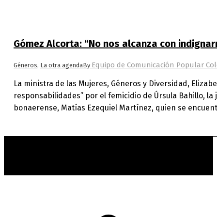
Gómez Alcorta: “No nos alcanza con indignar
Equipo de Comunicación Popular Col
Géneros
,
La otra agenda
By
La ministra de las Mujeres, Géneros y Diversidad, Eliza
responsabilidades” por el femicidio de Úrsula Bahillo, l
bonaerense, Matías Ezequiel Martínez, quien se encuent
t
T